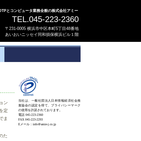
DTPとコンピュータ業務全般の株式会社アミー
TEL.045-223-2360
〒231-0005 横浜市中区本町5丁目48番地
あいおいニッセイ同和損保横浜ビル１階
当社は、一般社団法人日本情報経済社会推
ョン
進協会の認定を得て、プライバシーマーク
を定
の使用を許諾されております。
電話 045-223-2360
でま
FAX 045-223-2293
Eメール：info＠amie-j.co.jp
のた