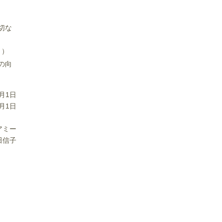
切な
。）
の向
月1日
月1日
アミー
田信子